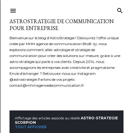
Accéder au contenu principal
ASTROSTRATEGIE DE COMMUNICATION
POUR ENTREPRISE
Bienvenue sur le blog d’AstroStrategie ! Découvrez l’offre unique
créée par MHM agence de communication BtoB. Içi, nous
explorons comment allier astrologie et stratégie de
communication pour créer des solutions sur-mesure, grâce à une
astro-strategie qui parle à vos clients. Depuis 2014, nous
accompagnons les entreprises avec créativité et pragmatisme.
Envie d’échanger ? Retrouvez-nous sur Instagram
@astrostrategie Parlons de vos projets :
contact@mhmagencedecommunication.fr
Affichage des articles associés au libellé
ASTRO-STRATEGIE
A
SCORPION
TOUT AFFICHER