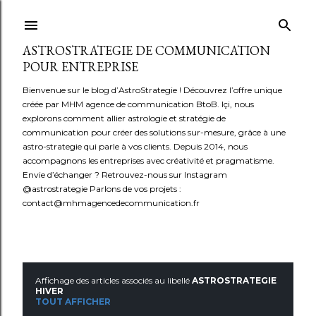
Accéder au contenu principal
ASTROSTRATEGIE DE COMMUNICATION
POUR ENTREPRISE
Bienvenue sur le blog d’AstroStrategie ! Découvrez l’offre unique
créée par MHM agence de communication BtoB. Içi, nous
explorons comment allier astrologie et stratégie de
communication pour créer des solutions sur-mesure, grâce à une
astro-strategie qui parle à vos clients. Depuis 2014, nous
accompagnons les entreprises avec créativité et pragmatisme.
Envie d’échanger ? Retrouvez-nous sur Instagram
@astrostrategie Parlons de vos projets :
contact@mhmagencedecommunication.fr
Affichage des articles associés au libellé
ASTROSTRATEGIE
A
HIVER
TOUT AFFICHER