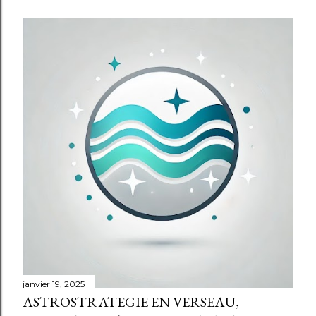
r
t
i
c
l
e
s
janvier 19, 2025
ASTROSTRATEGIE EN VERSEAU,