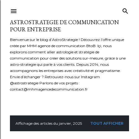
Accéder au contenu principal
ASTROSTRATEGIE DE COMMUNICATION
POUR ENTREPRISE
Bienvenue sur le blog d’AstroStrategie ! Découvrez l’offre unique
créée par MHM agence de communication BtoB. Içi, nous
explorons comment allier astrologie et stratégie de
communication pour créer des solutions sur-mesure, grâce à une
astro-strategie qui parle à vos clients. Depuis 2014, nous
accompagnons les entreprises avec créativité et pragmatisme.
Envie d’échanger ? Retrouvez-nous sur Instagram
@astrostrategie Parlons de vos projets :
contact@mhmagencedecommunication.fr
Affichage des articles du janvier, 2025
TOUT AFFICHER
A